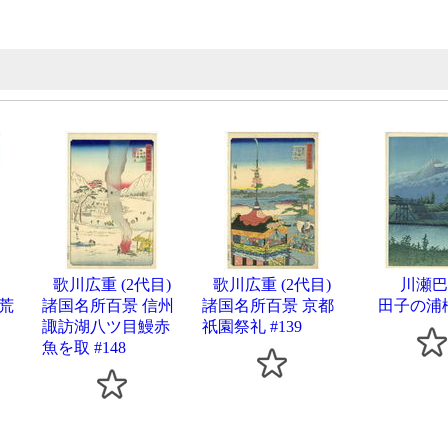
歌川広重 (2代目)
歌川広重 (2代目)
川瀬巴
荒
諸国名所百景 信州
諸国名所百景 京都
田子の浦橋
諏訪湖八ツ目鰻赤
祇園祭礼 #139
魚を取 #148