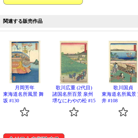
関連する販売作品
月岡芳年
歌川広重 (2代目)
歌川国貞
東海道名所風景 舞
諸国名所百景 泉州
東海道名所風景 
坂 #130
堺なにわやの松 #15
井 #108