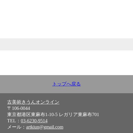
トップへ戻る
古美術きうんオンライン
〒106-0044
東京都港区東麻布1-10-5 レガリア東麻布701
TEL：
03-6230-9514
メール：
artkiun@gmail.com