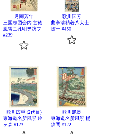
月岡芳年
歌川国芳
三国志図会内 玄徳
曲亭翁精著八犬士
風雪ニ孔明ヲ訪フ
随一 #450
#239
歌川広重 (2代目)
歌川艶長
東海道名所風景 鈴
東海道名所風景 桶
ヶ森 #123
狭間 #122