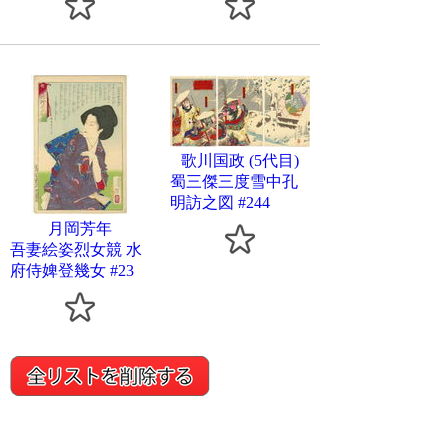
歌川国政 (5代目)
蜀三傑三度雪中孔
明訪之図 #244
月岡芳年
吾妻絵姿烈女競 水
府侍婢登幾女 #23