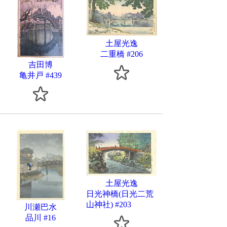
土屋光逸
二重橋 #206
吉田博
亀井戸 #439
土屋光逸
日光神橋(日光二荒
山神社) #203
川瀬巴水
品川 #16