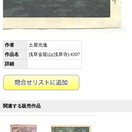
作者
土屋光逸
作品名
浅草金龍山(浅草寺) #207
詳細
関連する販売作品